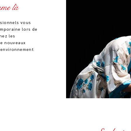
mme là
ssionnels vous
emporaine lors de
nez les
de nouveaux
 environnement