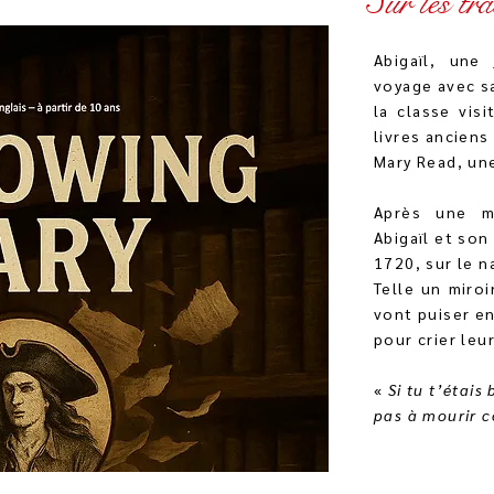
Sur les t
Abigaïl, une
voyage avec sa
la classe vis
livres anciens
Mary Read, un
Après une ma
Abigaïl et so
1720, sur le n
Telle un miroi
vont puiser en
pour crier leu
«
Si tu t’étai
pas à mourir 
Anne Bo