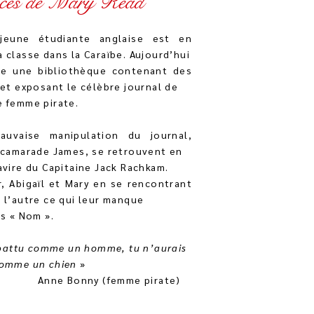
races de Mary Read
 jeune étudiante anglaise est en
 classe dans la Caraïbe. Aujourd’hui
ite une bibliothèque contenant des
 et exposant le célèbre journal de
e femme pirate.
uvaise manipulation du journal,
n camarade James, se retrouvent en
avire du Capitaine Jack Rachkam.
r, Abigaïl et Mary en se rencontrant
 l’autre ce qui leur manque
rs « Nom ».
s battu comme un homme, tu n’aurais
comme un chien
»
nny (femme pirate)